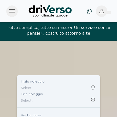
menu
person
Tutto semplice, tutto su misura. Un servizio senza
pensieri, costruito attorno a te
Inizio noleggio
location_on
Fine noleggio
location_on
Rental dates