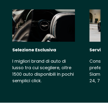
Selezione Esclusiva
Servizio
I migliori brand di auto di
Consegn
lusso tra cui scegliere, oltre
preferisc
1500 auto disponibili in pochi
Siamo di
semplici click.
24, 7 gio