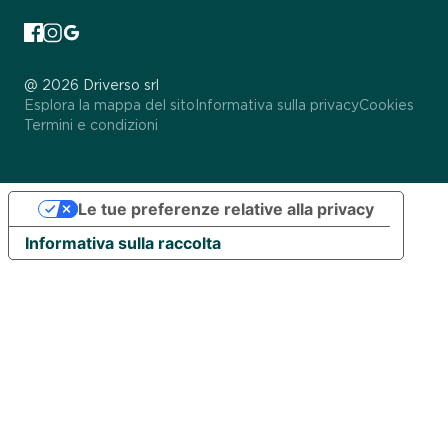
Germany
Insurance Policy
Noleggio supercar Milano
|
Germania
Switzerland
Informativa sulla privacy
Noleggio auto sportive Roma
|
Svizzera
Monaco
Cookies
Noleggio auto sportive Milano
|
Monaco
@ 2026 Driverso srl
UK
Termini e condizioni
Noleggio Land Rover Roma
|
Regno Unito
Esplora la mappa del sito
Informativa sulla privacy
Cookies
Termini e condizioni
Portugal
Noleggio Land Rover Milano
|
Portogallo
Le tue preferenze relative alla privacy
Informativa sulla raccolta