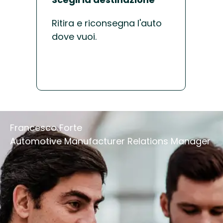
Ritira e riconsegna l'auto
Ga
dove vuoi.
un
di
di
Francesco Forte
Automotive Manufacturer Relations Manager