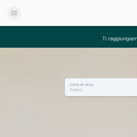
menu
Tutto semplice, tut
Città di ritiro