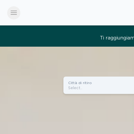
menu
Tutto semplice, tut
Città di ritiro