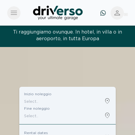
menu
person
Ti raggiungiamo ovunque. In hotel, in villa o in
aeroporto, in tutta Europa
Inizio noleggio
location_on
Fine noleggio
location_on
Rental dates