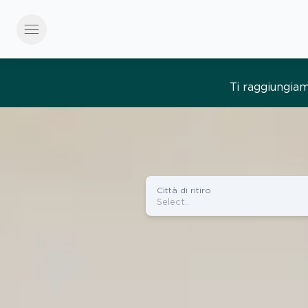
menu
Tutto semplice, tut
Città di ritiro