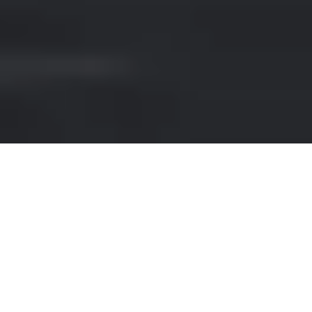
NOLEGGIO PORSCHE A
BERGAMO
Se sei alla ricerca di un noleggio di auto di