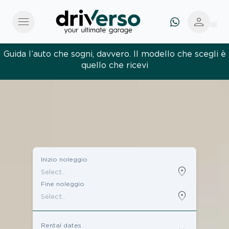
menu
person
Guida l’auto che sogni, davvero. Il modello che scegli è
quello che ricevi
Ti raggiungiamo ovunque. In hotel, in villa o in
aeroporto, in tutta Europa
Inizio noleggio
location_on
Fine noleggio
location_on
Rental dates