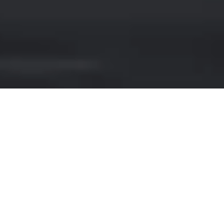
NOLEGGIO TESLA A
BARCELLONA
Se stai cercando un'esperienza di lusso
durante il tuo soggiorno a Barcellona, il