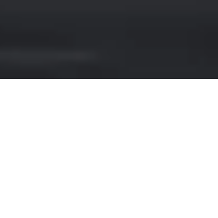
NOLEGGIO CHRYSLER A
MADRID
Se stai cercando un modo per viaggiare
con stile e comfort nella vivace città di