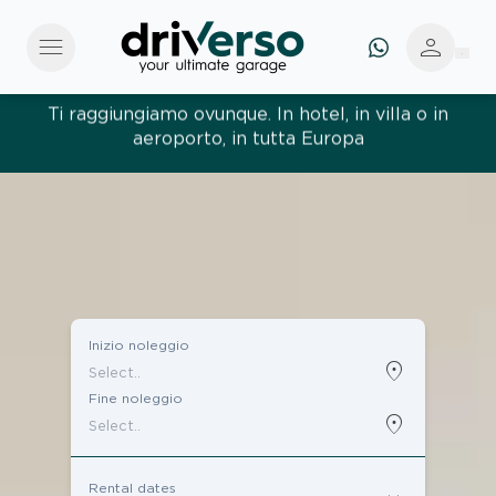
menu
person
Ti raggiungiamo ovunque. In hotel, in villa o in
aeroporto, in tutta Europa
Tutto semplice, tutto su misura. Un servizio senza
pensieri, costruito attorno a te
Inizio noleggio
location_on
Fine noleggio
location_on
Rental dates