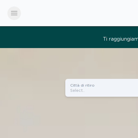
menu
Tutto semplice, tut
Città di ritiro