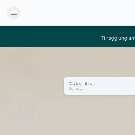
menu
Tutto semplice, tut
Città di ritiro