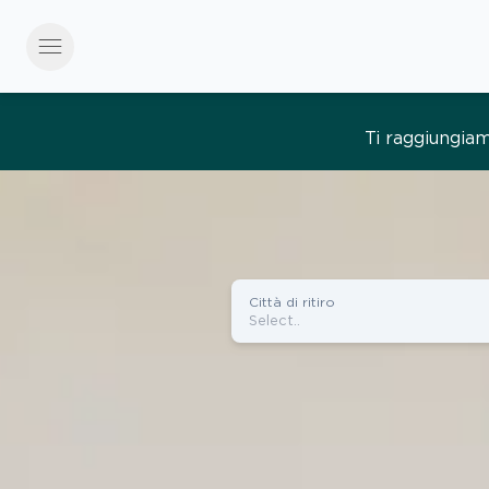
menu
Tutto semplice, tut
Città di ritiro