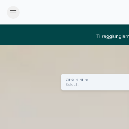
menu
Tutto semplice, tut
Città di ritiro