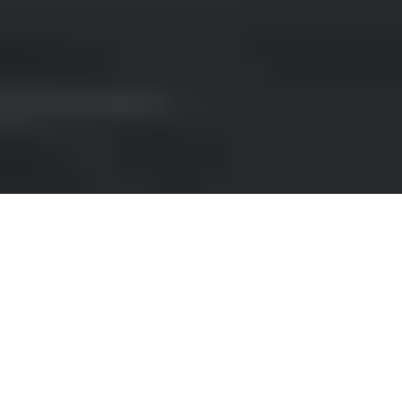
NOLEGGIO SUV IN ITALIA
Il nostro sito offre un esclusivo servizio di
noleggio di auto di lusso, con un'ampia