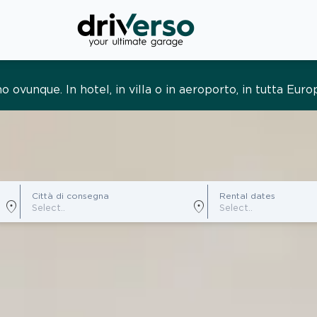
to su misura. Un servizio senza pensieri, costruito attor
Città di consegna
Rental dates
location_on
location_on