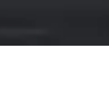
NOLEGGIO ROLLS ROYCE
A GIBILTERRA
Se sogni un viaggio alla scoperta di