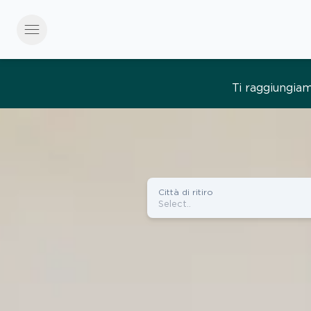
menu
Tutto semplice, tut
Città di ritiro